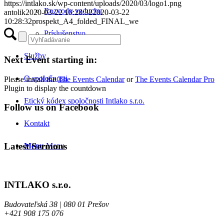
https://intlako.sk/wp-content/uploads/2020/03/logo1.png
Rozvody vzduchu
antolik
2020-03-22 10:28:32
2020-03-22
10:28:32
prospekt_A4_folded_FINAL_we
Príslušenstvo
Služby
Next Event starting in:
O spoločnosti
Please install the
The Events Calendar
or
The Events Calendar Pro
Plugin to display the countdown
Etický kódex spoločnosti Intlako s.r.o.
Follow us on Facebook
Kontakt
Latest Sermons
Menu
Menu
INTLAKO s.r.o.
Budovateľská 38 | 080 01 Prešov
+421 908 175 076