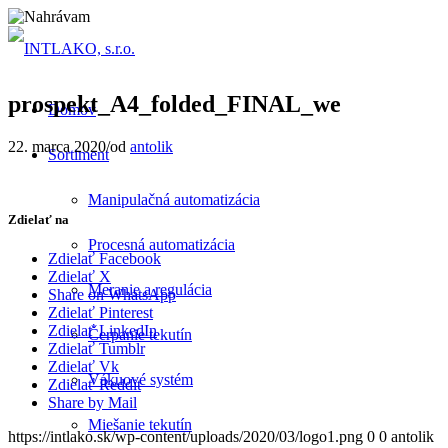
prospekt_A4_folded_FINAL_we
Domov
22. marca 2020
/
od
antolik
Sortiment
Manipulačná automatizácia
Zdielať na
Procesná automatizácia
Zdielať Facebook
Zdielať X
Meranie a regulácia
Share on WhatsApp
Zdielať Pinterest
Zdielať LinkedIn
Čerpanie tekutín
Zdielať Tumblr
Zdielať Vk
Vákuové systém
Zdielať Reddit
Share by Mail
Miešanie tekutín
https://intlako.sk/wp-content/uploads/2020/03/logo1.png
0
0
antolik