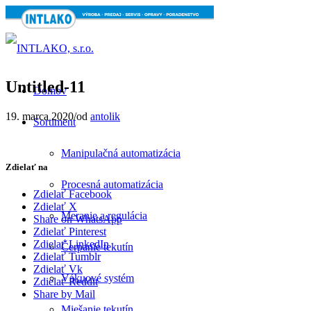
Untitled-11
Domov
19. marca 2020
/
od
antolik
Sortiment
Manipulačná automatizácia
Zdielať na
Procesná automatizácia
Zdielať Facebook
Zdielať X
Meranie a regulácia
Share on WhatsApp
Zdielať Pinterest
Zdielať LinkedIn
Čerpanie tekutín
Zdielať Tumblr
Zdielať Vk
Vákuové systém
Zdielať Reddit
Share by Mail
Miešanie tekutín